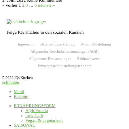
24. Juli 2022
Keine Kommentare
« vorher
1
2
3
…
6
nächste »
Folge IQs Kitchen in den sozialen Kanälen
Impressum
Datenschutzerklärung
Widerrufsbelehrung
Allgemeine Geschäftsbestimmungen (AGB)
Allgemeine Bestimmungen
Bildnachweise
Privatsphäre-Einstellungen ändern
2022 IQs Kitchen
schließen
Menü
Rezepte
ERNÄHRUNGSFORM
High Protein
Low Carb
Vegan & vegetarisch
SAISONAL