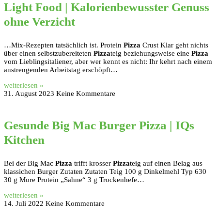
Light Food | Kalorienbewusster Genuss
ohne Verzicht
…Mix-Rezepten tatsächlich ist. Protein
Pizza
Crust Klar geht nichts
über einen selbstzubereiteten
Pizza
teig beziehungsweise eine
Pizza
vom Lieblingsitaliener, aber wer kennt es nicht: Ihr kehrt nach einem
anstrengenden Arbeitstag erschöpft…
weiterlesen »
31. August 2023
Keine Kommentare
Gesunde Big Mac Burger Pizza | IQs
Kitchen
Bei der Big Mac
Pizza
trifft krosser
Pizza
teig auf einen Belag aus
klassichen Burger Zutaten Zutaten Teig 100 g Dinkelmehl Typ 630
30 g More Protein „Sahne“ 3 g Trockenhefe…
weiterlesen »
14. Juli 2022
Keine Kommentare