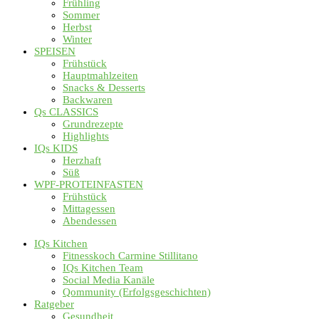
Frühling
Sommer
Herbst
Winter
SPEISEN
Frühstück
Hauptmahlzeiten
Snacks & Desserts
Backwaren
Qs CLASSICS
Grundrezepte
Highlights
IQs KIDS
Herzhaft
Süß
WPF-PROTEINFASTEN
Frühstück
Mittagessen
Abendessen
IQs Kitchen
Fitnesskoch Carmine Stillitano
IQs Kitchen Team
Social Media Kanäle
Qommunity (Erfolgsgeschichten)
Ratgeber
Gesundheit