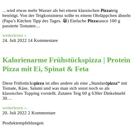
…wird etwas mehr Wasser als bei einem klassischen
Pizza
teig
benötigt. Von der Teigkonsistenz sollte es einem Ohrläppchen ähneln
(Papa’s Kitchen Tipp des Tages. 😁) Einfache
Pizza
sauce 100 g
passierte Tomaten…
weiterlesen »
24. Juli 2022
14 Kommentare
Kalorienarme Frühstückspizza | Protein
Pizza mit Ei, Spinat & Feta
Diese Frühstücks
pizza
ist alles andere als eine „Standard
pizza“
mit
Tomate, Käse, Salami und was man sich sonst noch so als
klassisches Topping vorstellt. Zutaten Teig 60 g 630er Dinkelmehl
30…
weiterlesen »
20. Juli 2022
2 Kommentare
Produktempfehlungen